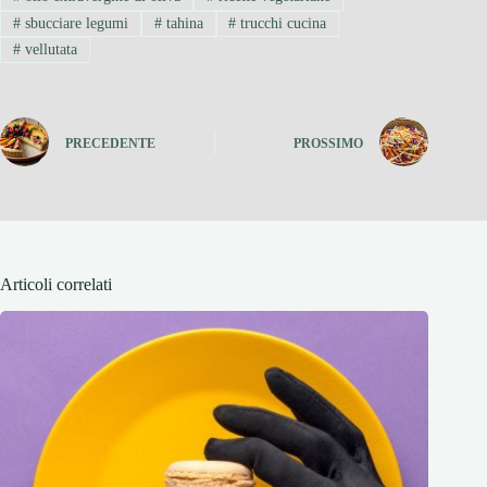
#
sbucciare legumi
#
tahina
#
trucchi cucina
#
vellutata
PRECEDENTE
PROSSIMO
Articoli correlati