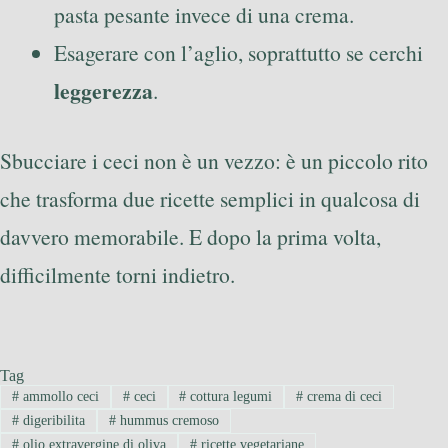
pasta pesante invece di una crema.
Esagerare con l’aglio, soprattutto se cerchi
leggerezza
.
Sbucciare i ceci non è un vezzo: è un piccolo rito
che trasforma due ricette semplici in qualcosa di
davvero memorabile. E dopo la prima volta,
difficilmente torni indietro.
Tag
#
ammollo ceci
#
ceci
#
cottura legumi
#
crema di ceci
#
digeribilita
#
hummus cremoso
#
olio extravergine di oliva
#
ricette vegetariane