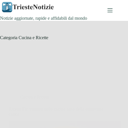
Salta
al
contenuto
Notizie aggiornate, rapide e affidabili dal mondo
Categoria
Cucina e Ricette
Cucina e Ricette
Ricette Fit: viaggio nella cucina sana della misteriosa
cuoca