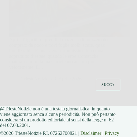
Apri il frigorifero, prendi il mazzetto di prezzemolo
comprato da poco e trovi foglie molli, scure, quasi
inutilizzabili. È una scena comunissima in cucina,
soprattutto d’estate, quando le erbe aromatiche
maturano in fretta ma si rovinano ancora più
velocemente. Il…
TriesteNotizie
8 Aprile 2026
SUCC
@TriesteNotizie non è una testata giornalistica, in quanto
viene aggiornato senza alcuna periodicità. Non può pertanto
considerarsi un prodotto editoriale ai sensi della legge n. 62
del 07.03.2001.
©2026 TriesteNotizie P.I. 07262700821 |
Disclaimer
|
Privacy