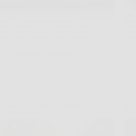
Apri il forno, sistemi le fette in teglia e dopo
Ti trov
mezz’ora ti ritrovi con melanzane morbide ma
verdur
pesanti, quasi lucide d’olio. È una scena comune in
secche
cucina, perché la melanzana tende ad assorbire
perfet
molto condimento se non viene preparata nel…
tratta
TriesteNotizie
7 Aprile 2026
Cucina e Ricette
Olio d’oliva che pizzica in gola: cosa può indicare
Cavolo
davvero sulla qualità
senza 