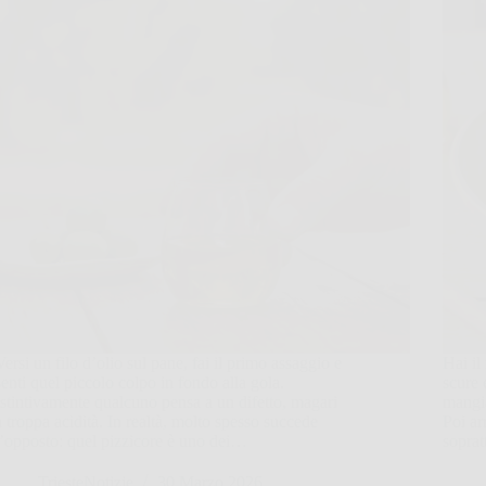
Versi un filo d’olio sul pane, fai il primo assaggio e
Hai il
senti quel piccolo colpo in fondo alla gola.
scure 
Istintivamente qualcuno pensa a un difetto, magari
mangia
a troppa acidità. In realtà, molto spesso succede
Poi ar
l’opposto: quel pizzicore è uno dei…
soprat
TriesteNotizie
30 Marzo 2026