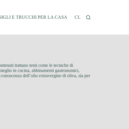
IGLI E TRUCCHI PER LA CASA
CUCINA E RICETTE
G
contenuti trattano temi come le tecniche di
 al meglio in cucina, abbinamenti gastronomici,
 conoscenza dell’olio extravergine di oliva, sia per