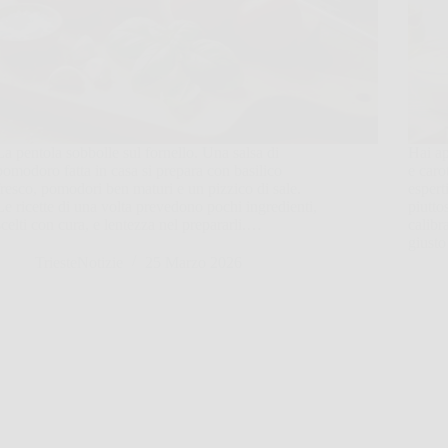
La pentola sobbolle sul fornello. Una salsa di
Hai ap
pomodoro fatta in casa si prepara con basilico
e caro
fresco, pomodori ben maturi e un pizzico di sale.
espert
Le ricette di una volta prevedono pochi ingredienti,
piutto
scelti con cura, e lentezza nel prepararli.…
calibr
giust
TriesteNotizie
25 Marzo 2026