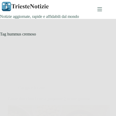
Salta
al
contenuto
Notizie aggiornate, rapide e affidabili dal mondo
Tag
hummus cremoso
Cucina e Ricette
Come sbucciare i ceci e preparare 2 ricette gustose