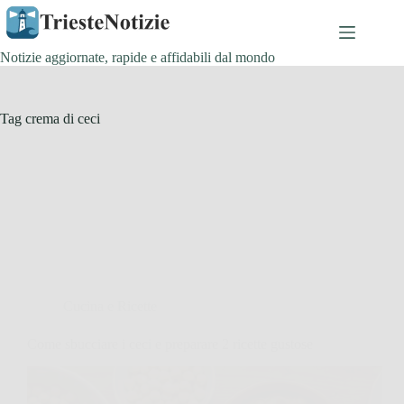
Salta
al
contenuto
Notizie aggiornate, rapide e affidabili dal mondo
Tag
crema di ceci
Cucina e Ricette
Come sbucciare i ceci e preparare 2 ricette gustose