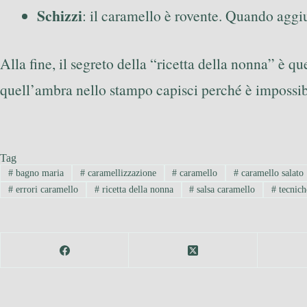
Schizzi
: il caramello è rovente. Quando aggi
Alla fine, il segreto della “ricetta della nonna” è 
quell’ambra nello stampo capisci perché è impossibi
Tag
#
bagno maria
#
caramellizzazione
#
caramello
#
caramello salato
#
errori caramello
#
ricetta della nonna
#
salsa caramello
#
tecnich