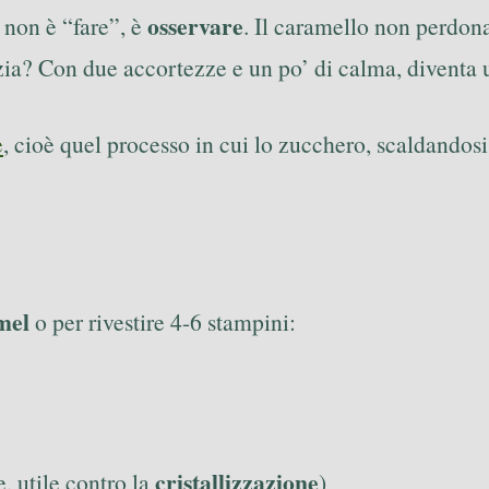
osservare
 non è “fare”, è
. Il caramello non perdona
ia? Con due accortezze e un po’ di calma, diventa u
e
, cioè quel processo in cui lo zucchero, scaldandosi
mel
o per rivestire 4-6 stampini:
cristallizzazione
, utile contro la
)