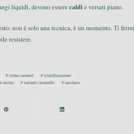
caldi
ungi liquidi, devono essere
e versati piano.
questo: non è solo una tecnica, è un momento. Ti ferm
le resistere.
#
creme caramel
#
cristallizzazione
e cucina
#
varianti caramello
#
zucchero