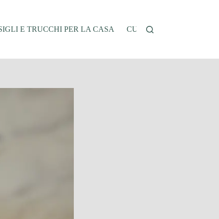
IGLI E TRUCCHI PER LA CASA
CUCINA E RICETTE
G