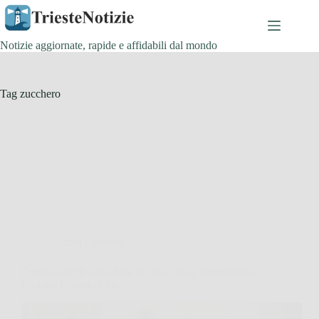
Salta
al
contenuto
Notizie aggiornate, rapide e affidabili dal mondo
Tag
zucchero
Cucina e Ricette
Cremina per il caffè fatta in casa: con 2 ingredienti il
risultato è come al bar