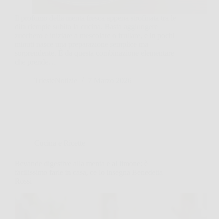
Il profumo della menta fresca appena strofinata tra le
dita riempie subito la cucina. Basta aggiungere
zucchero e iniziare a mescolare o frullare, e in pochi
minuti nasce una preparazione semplice ma
sorprendente. È da questa combinazione elementare
che prende…
TriesteNotizie
7 Marzo 2026
Cucina e Ricette
Bevande digestive alla menta e al limone: è
facilissimo farle in casa, ce lo insegna Benedetta
Rossi