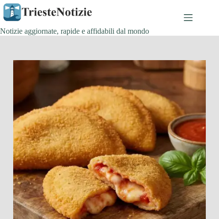
Salta
al
contenuto
Notizie aggiornate, rapide e affidabili dal mondo