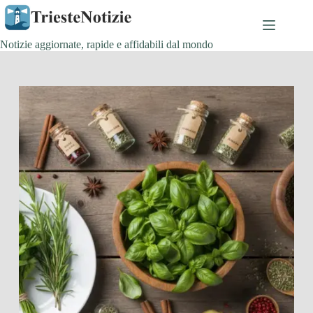
Salta
al
contenuto
Notizie aggiornate, rapide e affidabili dal mondo