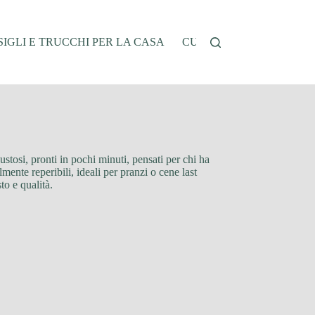
IGLI E TRUCCHI PER LA CASA
CUCINA E RICETTE
G
gustosi, pronti in pochi minuti, pensati per chi ha
ente reperibili, ideali per pranzi o cene last
to e qualità.