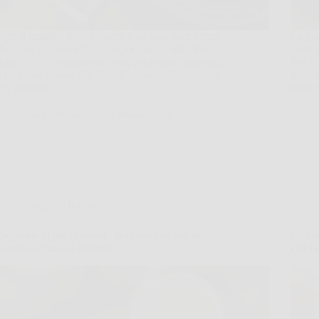
Apri il cestello della friggitrice ad aria, butti dentro
La pad
due o tre peperoni interi. Si può fare, e alla fine il
sembra
trucco è solo temperatura alta, pochissimi passaggi
Poi le
e un breve riposo alla fine. Il metodo più semplice
attrae
Per arrostire…
invece
TriesteNotizie
25 Marzo 2026
Cucina e Ricette
Preparale in pochi minuti: la ricetta che usa lo
Un con
yogurt nell’acqua bollente
con la