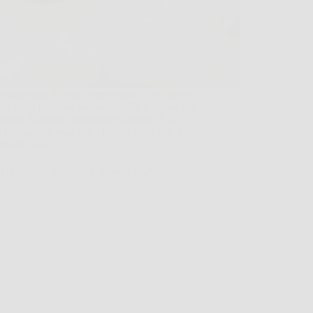
 momento, di solito verso sera, in cui apri la
sa “solo per dare un’occhiata” e ti ritrovi con
attolo di crema spalmabile in mano. E lì
 la domanda: possibile che con qualcosa di
semplice non…
TriesteNotizie
25 Febbraio 2026