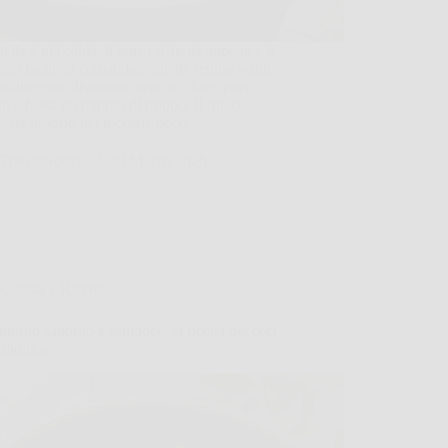
ella è già calda, il burro sfrigola appena e ti
no facili da comandare quelle fettine sottili.
 scaloppine diventano secche, dure, poco
nti e basta un minuto di troppo. Il trucco,
, sta proprio nel toccarle poco…
TriesteNotizie
20 Marzo 2026
Cucina e Ricette
torno saporito e semplice: la ricetta dei ceci
 mollica