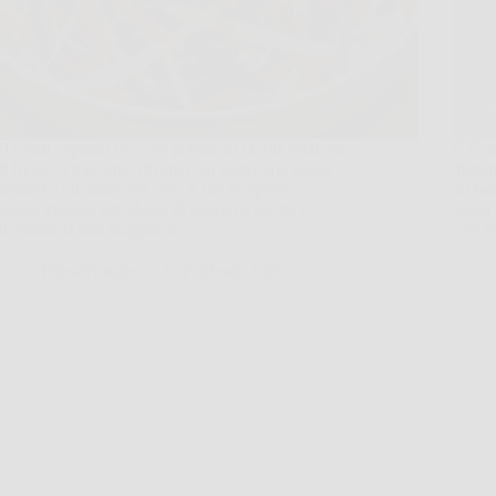
Ti è mai capitato di voler portare in tavola qualcosa
C’è un
di fresco, croccante, diverso dal solito, ma senza
dispen
metterti a cucinare per ore? A me sì, spesso, e
un bar
questa insalata agrodolce di cavolo e carote è
scatta
diventata la mia scappatoia…
così 
TriesteNotizie
27 Febbraio 2026