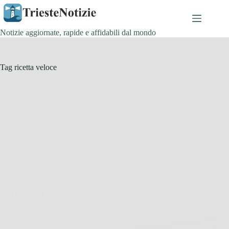
Salta
al
contenuto
Notizie aggiornate, rapide e affidabili dal mondo
Tag
ricetta veloce
Cucina e Ricette
Pollo al limone in padella: ricetta veloce e saporita
per tutti i giorni