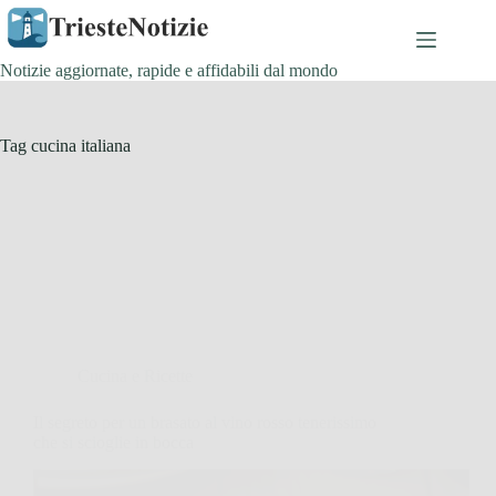
Salta
al
contenuto
Notizie aggiornate, rapide e affidabili dal mondo
Tag
cucina italiana
Cucina e Ricette
Il segreto per un brasato al vino rosso tenerissimo
che si scioglie in bocca