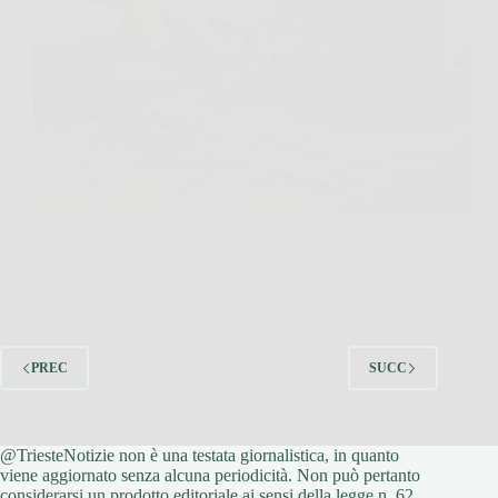
C’è un momento, ogni anno, in cui le olive nere
sembrano guardarti dal cestino come per dire: “Ok, e
adesso?”. E tu lo sai, se sbagli i passaggi restano
amare, molli o troppo salate. Se invece fai le cose
con…
TriesteNotizie
23 Gennaio 2026
PREC
SUCC
@TriesteNotizie non è una testata giornalistica, in quanto
viene aggiornato senza alcuna periodicità. Non può pertanto
considerarsi un prodotto editoriale ai sensi della legge n. 62