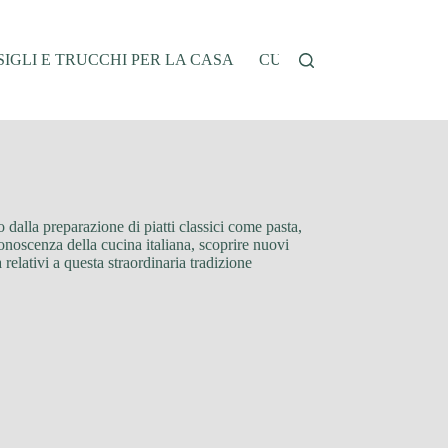
IGLI E TRUCCHI PER LA CASA
CUCINA E RICETTE
G
ano dalla preparazione di piatti classici come pasta,
 conoscenza della cucina italiana, scoprire nuovi
 relativi a questa straordinaria tradizione