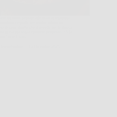
sere mi basta pensare alle uova al tegamino
modoro e cipolla per sentire subito un
o di casa, quello che ti prende per la giacca
orta in cucina senza chiedere permesso. “Alla
dina” non è solo…
TriesteNotizie
12 Dicembre 2025