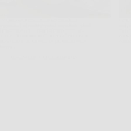
C’è qualcosa di rassicurante nei cannelloni
Certe 
vegetariani con ricotta e spinaci, soprattutto quando
con po
li immagini cremosi, filanti al punto giusto, ma
profum
senza quella sensazione di “mattone” che a volte
e ti p
arriva dopo il bis. La versione più leggera esiste
conta
davvero, e…
TriesteNotizie
13 Dicembre 2025