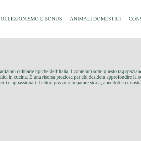
COLLEZIONISMO E BONUS
ANIMALI DOMESTICI
CONS
 tradizioni culinarie tipiche dell’Italia. I contenuti sotto questo tag spazi
 pratici in cucina. È una risorsa preziosa per chi desidera approfondire la
erti e appassionati. I lettori possono imparare storia, aneddoti e curiosità