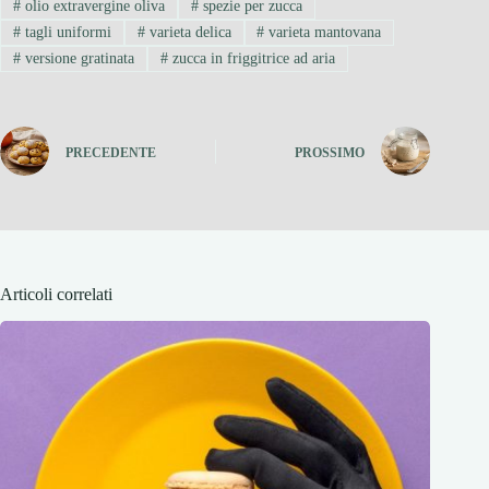
#
olio extravergine oliva
#
spezie per zucca
#
tagli uniformi
#
varieta delica
#
varieta mantovana
#
versione gratinata
#
zucca in friggitrice ad aria
PRECEDENTE
PROSSIMO
Articoli correlati