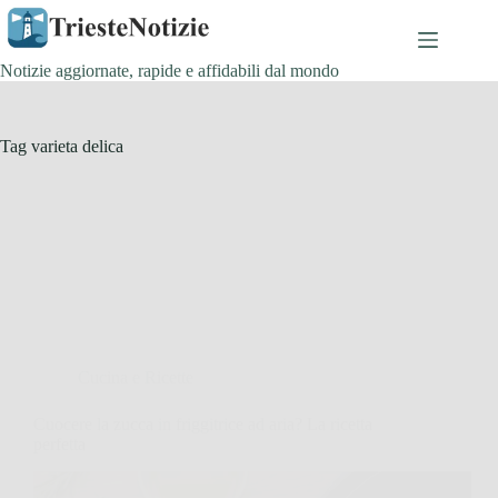
Salta
al
contenuto
Notizie aggiornate, rapide e affidabili dal mondo
Tag
varieta delica
Cucina e Ricette
Cuocere la zucca in friggitrice ad aria? La ricetta
perfetta