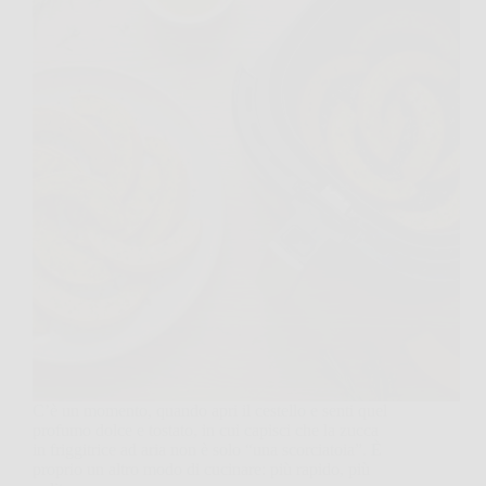
C’è un momento, quando apri il cestello e senti quel
profumo dolce e tostato, in cui capisci che la zucca
in friggitrice ad aria non è solo “una scorciatoia”. È
proprio un altro modo di cucinare: più rapido, più