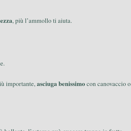
tezza
, più l’ammollo ti aiuta.
e.
asciuga benissimo
più importante,
con canovaccio o