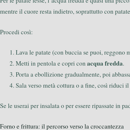
Per le patate lesse, l’acqua fredda è quasi una picco
mentre il cuore resta indietro, soprattutto con patat
Procedi così:
Lava le patate (con buccia se puoi, reggono m
acqua fredda
Metti in pentola e copri con
.
Porta a ebollizione gradualmente, poi abbas
Sala verso metà cottura o a fine, così riduci il
Se le userai per insalata o per essere ripassate in p
Forno e frittura: il percorso verso la croccantezza