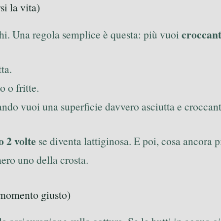
i la vita)
croccan
chi. Una regola semplice è questa: più vuoi
ta.
o o fritte.
uando vuoi una superficie davvero asciutta e croccant
o 2 volte
se diventa lattiginosa. E poi, cosa ancora 
ero uno della crosta.
l momento giusto)