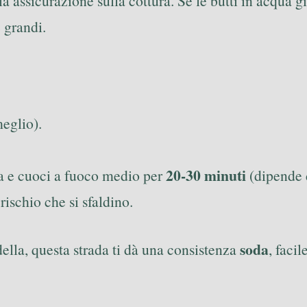
la assicurazione sulla cottura. Se le butti in acqua g
e grandi.
eglio).
20-30 minuti
sa e cuoci a fuoco medio per
(dipende 
 rischio che si sfaldino.
soda
adella, questa strada ti dà una consistenza
, facil