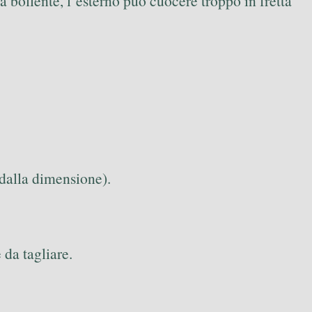
ià bollente, l’esterno può cuocere troppo in fretta
dalla dimensione).
e da tagliare.