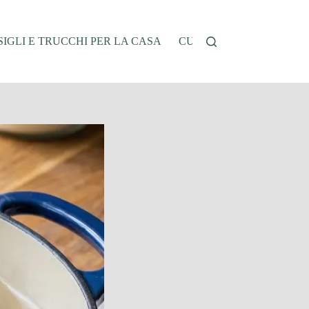
IGLI E TRUCCHI PER LA CASA
CUCINA E RICETTE
G