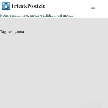
Salta
al
contenuto
Notizie aggiornate, rapide e affidabili dal mondo
Tag
asciugatura
Cucina e Ricette
Prima di cuocere le PATATE provate ad immergerle
in acqua fredda