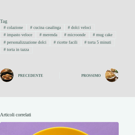
Tag
#
colazione
#
cucina casalinga
#
dolci veloci
#
impasto veloce
#
merenda
#
microonde
#
mug cake
#
personalizzazione dolci
#
ricette facili
#
torta 5 minuti
#
torta in tazza
PRECEDENTE
PROSSIMO
Articoli correlati