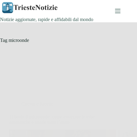
Salta
al
contenuto
Notizie aggiornate, rapide e affidabili dal mondo
Tag
microonde
Cucina e Ricette
Ti basta il microonde: come essiccare le erbe
aromatiche e usarle tutto l’anno