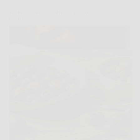
Anche tu commetti questi errori quando cucini le
castagne?