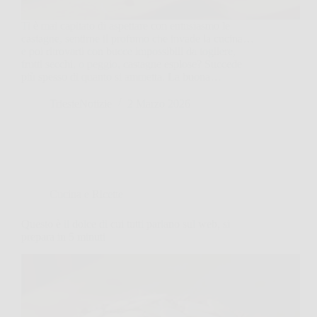
Ti è mai capitato di aspettare con entusiasmo le
castagne, sentirne il profumo che invade la cucina…
e poi ritrovarti con bucce impossibili da togliere,
frutti secchi, o peggio, castagne esplose? Succede
più spesso di quanto si ammetta. La buona…
TriesteNotizie
2 Marzo 2026
Cucina e Ricette
Questo è il dolce di cui tutti parlano sul web, si
prepara in 5 minuti