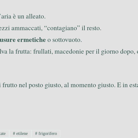
aria è un alleato.
pezzi ammaccati, “contagiano” il resto.
iusure ermetiche
o sottovuoto.
va la frutta: frullati, macedonie per il giorno dopo
 frutto nel posto giusto, al momento giusto. E in est
tate
#
etilene
#
frigorifero