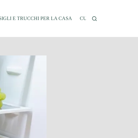
IGLI E TRUCCHI PER LA CASA
CUCINA E RICETTE
G