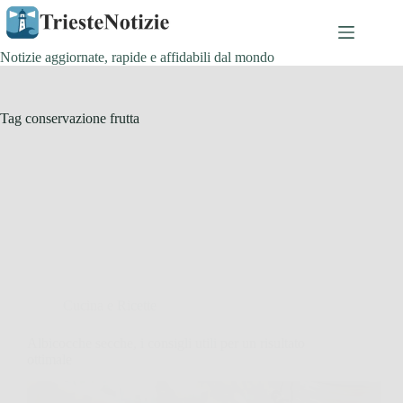
Salta
al
contenuto
Notizie aggiornate, rapide e affidabili dal mondo
Tag
conservazione frutta
Cucina e Ricette
Albicocche secche, i consigli utili per un risultato
ottimale