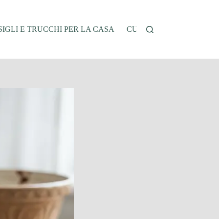
IGLI E TRUCCHI PER LA CASA
CUCINA E RICETTE
G