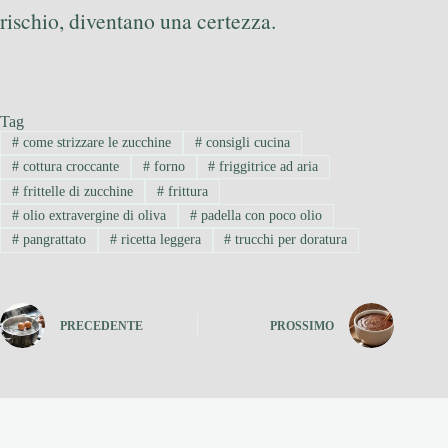
rischio, diventano una certezza.
Tag
#
come strizzare le zucchine
#
consigli cucina
#
cottura croccante
#
forno
#
friggitrice ad aria
#
frittelle di zucchine
#
frittura
#
olio extravergine di oliva
#
padella con poco olio
#
pangrattato
#
ricetta leggera
#
trucchi per doratura
PRECEDENTE
PROSSIMO