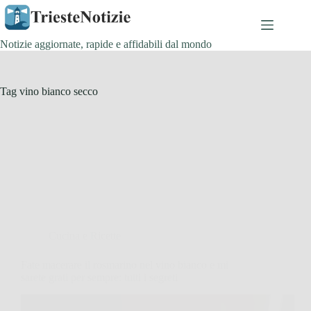
Salta
al
contenuto
Notizie aggiornate, rapide e affidabili dal mondo
Tag
vino bianco secco
Cucina e Ricette
Fate macerare il rosmarino nel vino bianco e mi
sarete grati per sempre: tutti i segreti