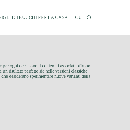
IGLI E TRUCCHI PER LA CASA
CUCINA E RICETTE
G
eale per ogni occasione. I contenuti associati offrono
 un risultato perfetto sia nelle versioni classiche
ina che desiderano sperimentare nuove varianti della