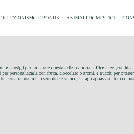
COLLEZIONISMO E BONUS
ANIMALI DOMESTICI
CONS
arianti e consigli per preparare questa deliziosa torta soffice e leggera, id
 per personalizzarla con frutta, cioccolato o aromi, e trucchi per ottenere
i che cercano una ricetta semplice e veloce, sia agli appassionati di cuc