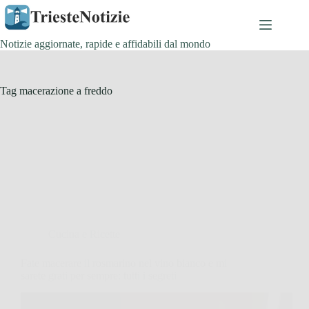
Salta
al
contenuto
Notizie aggiornate, rapide e affidabili dal mondo
Tag
macerazione a freddo
Cucina e Ricette
Fate macerare il rosmarino nel vino bianco e mi
sarete grati per sempre: tutti i segreti