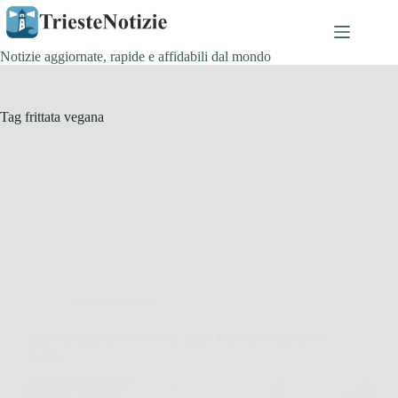
Salta
al
contenuto
Notizie aggiornate, rapide e affidabili dal mondo
Tag
frittata vegana
Cucina e Ricette
Butti l’acqua dei ceci? Non farlo! Ecco per cosa devi
usarla