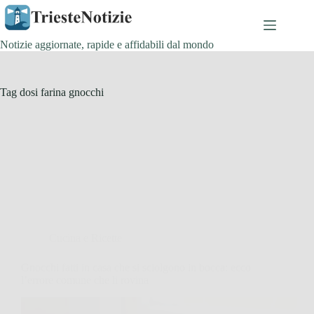
Salta
al
contenuto
Notizie aggiornate, rapide e affidabili dal mondo
Tag
dosi farina gnocchi
Cucina e Ricette
Gnocchi fatti in casa che si sciolgono in bocca: ecco
l’errore comune che li rovina