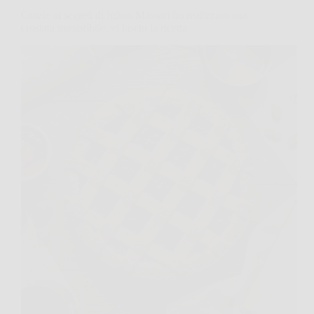
Grazie ai segreti di Iginio Massari ho realizzato una
crostata irresistibile: vi lascio la ricetta