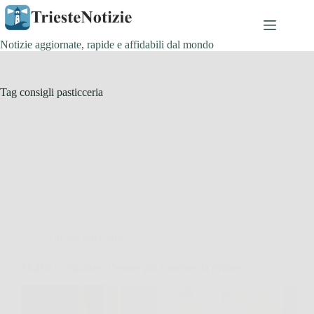
Salta
al
contenuto
Notizie aggiornate, rapide e affidabili dal mondo
Tag
consigli pasticceria
Cucina e Ricette
Muffin e cupcakes: l’errore più comune da evitare