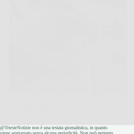
Se anche tu hai inseguito almeno una volta la crema
al cioccolato senza grumi, armato solo di frusta a
mano e buona volontà, sai com’è: parti fiducioso, poi
compaiono quei pallini maledetti che rovinano tutto.
La buona notizia è che…
@TriesteNotizie non è una testata giornalistica, in quanto
TriesteNotizie
17 Dicembre 2025
viene aggiornato senza alcuna periodicità. Non può pertanto