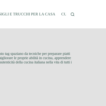
IGLI E TRUCCHI PER LA CASA
CUCINA E RICETTE
G
uesto tag spaziano da tecniche per preparare piatti
migliorare le proprie abilità in cucina, apprendere
enticità della cucina italiana nella vita di tutti i