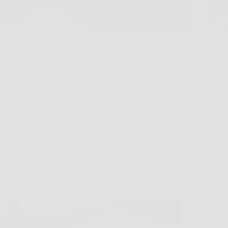
Succede sempre così: pensi di fare “la solita” pasta
C’è un
al tonno, apri la dispensa, versi il tonno in padella e
casa c
ti aspetti magia. Poi assaggi e… è buona, certo, ma
aver f
manca quel qualcosa che ti fa fare la scarpetta
mani i
anche…
sorpre
TriesteNotizie
27 Febbraio 2026
Cucina e Ricette
Polpette al sugo come le faceva la nonna: ecco il
trucco per farle morbide