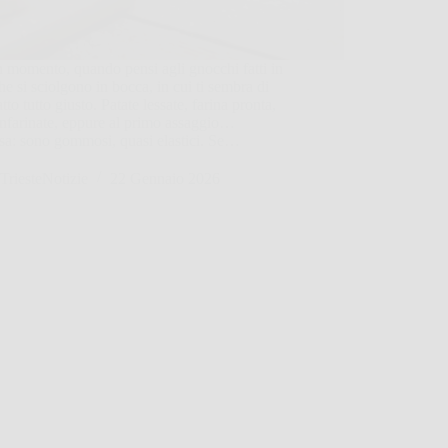
 momento, quando pensi agli gnocchi fatti in
he si sciolgono in bocca, in cui ti sembra di
atto tutto giusto. Patate lessate, farina pronta,
nfarinate, eppure al primo assaggio…
sa: sono gommosi, quasi elastici. Se…
TriesteNotizie
22 Gennaio 2026