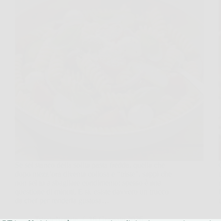
Se sei stanco della solita pasta fredda, quella che
dopo mezz’ora diventa collosa e “triste”, sappi che
non sei tu a sbagliare condimento: spesso è una
questione di minuti. E sì, esiste davvero un trucco
da chef per renderla gustosa…
TriesteNotizie
16 Gennaio 2026