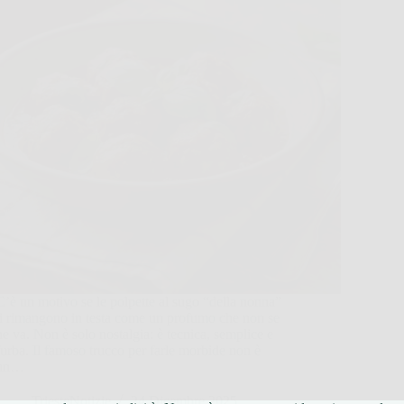
C’è un motivo se le polpette al sugo “della nonna”
ti rimangono in testa come un profumo che non se
ne va. Non è solo nostalgia: è tecnica, semplice e
furba. Il famoso trucco per farle morbide non è
un…
TriesteNotizie
24 Dicembre 2025