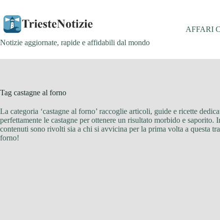
Salta
al
contenuto
AFFARI 
Notizie aggiornate, rapide e affidabili dal mondo
Tag
castagne al forno
La categoria ‘castagne al forno’ raccoglie articoli, guide e ricette dedic
perfettamente le castagne per ottenere un risultato morbido e saporito. 
contenuti sono rivolti sia a chi si avvicina per la prima volta a questa tr
forno!