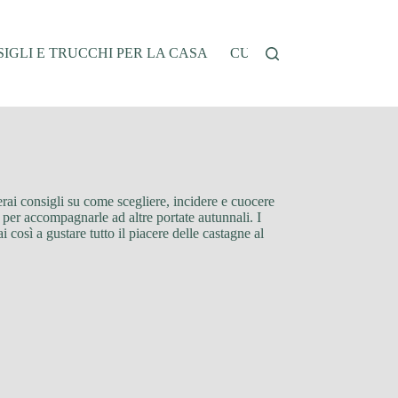
IGLI E TRUCCHI PER LA CASA
CUCINA E RICETTE
G
verai consigli su come scegliere, incidere e cuocere
 per accompagnarle ad altre portate autunnali. I
i così a gustare tutto il piacere delle castagne al