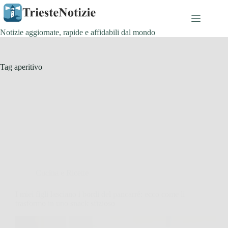
Salta
al
contenuto
Notizie aggiornate, rapide e affidabili dal mondo
Tag
aperitivo
Cucina e Ricette
I miei figli lasciano i bordi del pancarré: ecco come li
trasformo in uno snack sfizioso