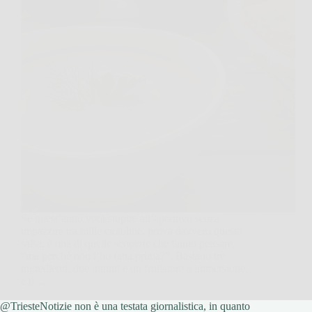
Se quest’anno vuoi stupire all’aperitivo senza
impazzire tra mille ciotoline, prova davvero questa
salsa: è una di quelle scoperte che fanno pensare,
“ma perché non l’ho fatta prima?”. Bastano tre
ingredienti, due minuti e un frullatore a immersione,
e ti…
@TriesteNotizie non è una testata giornalistica, in quanto
TriesteNotizie
14 Gennaio 2026