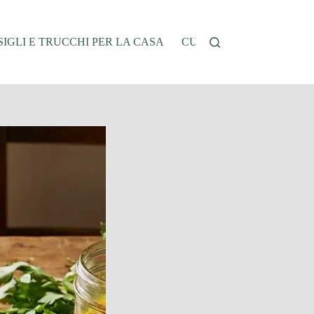
IGLI E TRUCCHI PER LA CASA
CUCINA E RICETTE
G