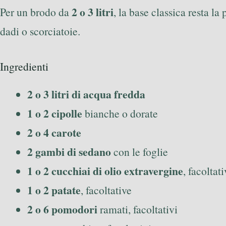
2 o 3 litri
Per un brodo da
, la base classica resta la
dadi o scorciatoie.
Ingredienti
2 o 3 litri di acqua fredda
1 o 2 cipolle
bianche o dorate
2 o 4 carote
2 gambi di sedano
con le foglie
1 o 2 cucchiai di olio extravergine
, facoltati
1 o 2 patate
, facoltative
2 o 6 pomodori
ramati, facoltativi