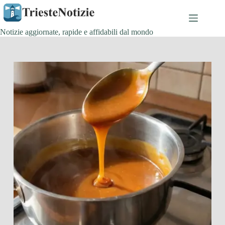
Salta
al
contenuto
Notizie aggiornate, rapide e affidabili dal mondo