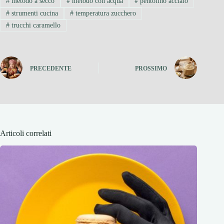
#
metodo a secco
#
metodo con acqua
#
pentolino acciaio
#
strumenti cucina
#
temperatura zucchero
#
trucchi caramello
PRECEDENTE
PROSSIMO
Articoli correlati