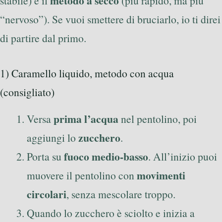
metodo a secco
stabile) e il
(più rapido, ma più
“nervoso”). Se vuoi smettere di bruciarlo, io ti direi
di partire dal primo.
1) Caramello liquido, metodo con acqua
(consigliato)
prima l’acqua
Versa
nel pentolino, poi
zucchero
aggiungi lo
.
fuoco medio-basso
Porta su
. All’inizio puoi
movimenti
muovere il pentolino con
circolari
, senza mescolare troppo.
Quando lo zucchero è sciolto e inizia a