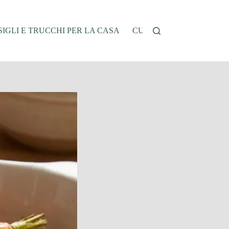
IGLI E TRUCCHI PER LA CASA
CUCINA E RICETTE
G