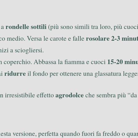
rondelle sottili
e a
(più sono simili tra loro, più cuo
rosolare 2-3 minut
co medio. Versa le carote e falle
zi a sciogliersi.
15-20 minu
con coperchio. Abbassa la fiamma e cuoci
ridurre
ai
il fondo per ottenere una glassatura legger
agrodolce
n irresistibile effetto
che sembra più “da r
esta versione, perfetta quando fuori fa freddo o qua