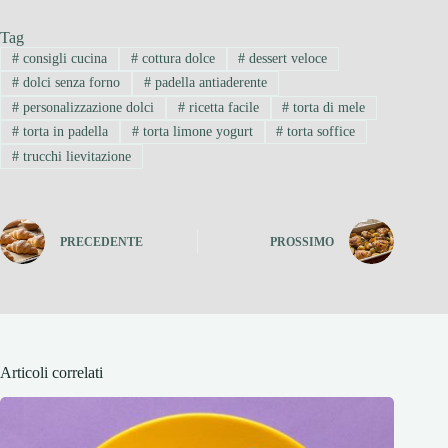
Tag
#
consigli cucina
#
cottura dolce
#
dessert veloce
#
dolci senza forno
#
padella antiaderente
#
personalizzazione dolci
#
ricetta facile
#
torta di mele
#
torta in padella
#
torta limone yogurt
#
torta soffice
#
trucchi lievitazione
PRECEDENTE
PROSSIMO
Articoli correlati