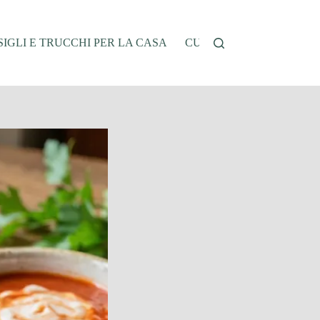
IGLI E TRUCCHI PER LA CASA
CUCINA E RICETTE
G