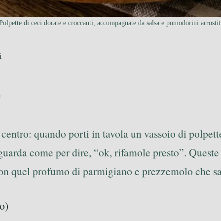
Polpette di ceci dorate e croccanti, accompagnate da salsa e pomodorini arrostit
i
e
centro: quando porti in tavola un vassoio di polpett
guarda come per dire, “ok, rifamole presto”. Queste 
con quel profumo di parmigiano e prezzemolo che sa 
o)