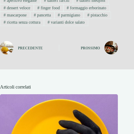
#
aperitivo elegante
#
datteri farciti
#
datteri medjool
#
dessert veloce
#
finger food
#
formaggio erborinato
#
mascarpone
#
pancetta
#
parmigiano
#
pistacchio
#
ricetta senza cottura
#
varianti dolce salato
PRECEDENTE
PROSSIMO
Articoli correlati