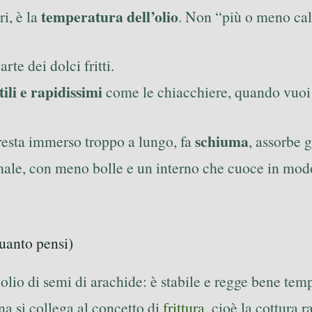
temperatura dell’olio
i, è la
. Non “più o meno ca
rte dei dolci fritti.
tili e rapidissimi
come le chiacchiere, quando vuoi
schiuma
 resta immerso troppo a lungo, fa
, assorbe 
a” male, con meno bolle e un interno che cuoce in mo
quanto pensi)
l’olio di semi di arachide: è stabile e regge bene tem
ina si collega al concetto di
frittura
, cioè la cottura 