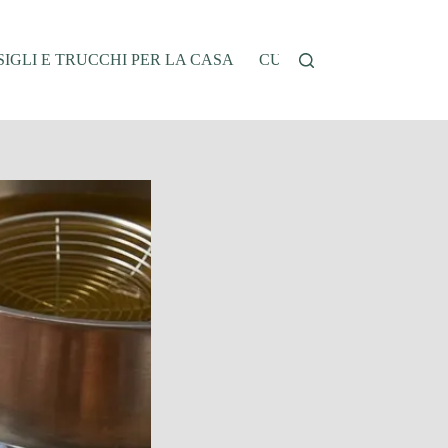
IGLI E TRUCCHI PER LA CASA
CUCINA E RICETTE
G