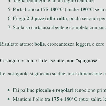
Taglia rettangoli e fai un taglio centrale.
175-180°C
190°C
Porta l’olio a
(anche
se la 
2-3 pezzi alla volta
Friggi
, pochi secondi per
Scola su carta assorbente e completa con zuc
bolle
Risultato atteso:
, croccantezza leggera e zero
Castagnole: come farle asciutte, non “spugnose”
Le castagnole si giocano su due cose: dimensione e
piccole e regolari
Fai palline
(cuociono prim
175 e 180°C
Mantieni l’olio tra
(puoi salire 