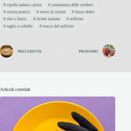
#
cipolla sedano carota
#
consistenza delle verdure
#
cucina pratica
#
errori in cucina
#
fuoco dolce
#
olio e burro
#
ricette italiane
#
soffritto
#
taglio a coltello
#
trucco del soffritto
PRECEDENTE
PROSSIMO
Articoli correlati