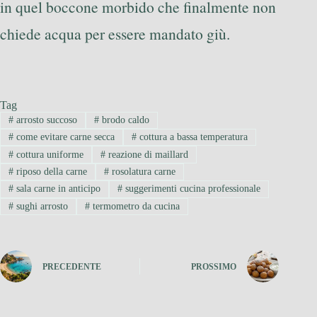
in quel boccone morbido che finalmente non
chiede acqua per essere mandato giù.
Tag
#
arrosto succoso
#
brodo caldo
#
come evitare carne secca
#
cottura a bassa temperatura
#
cottura uniforme
#
reazione di maillard
#
riposo della carne
#
rosolatura carne
#
sala carne in anticipo
#
suggerimenti cucina professionale
#
sughi arrosto
#
termometro da cucina
PRECEDENTE
PROSSIMO