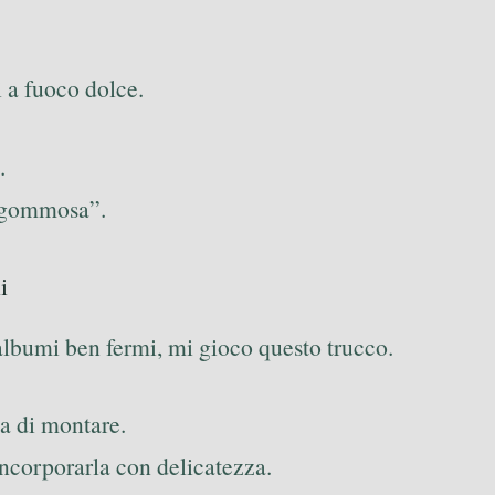
i a fuoco dolce.
.
“gommosa”.
i
lbumi ben fermi, mi gioco questo trucco.
a di montare.
 incorporarla con delicatezza.