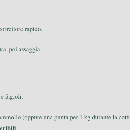
orrettore rapido.
ura, poi assaggia.
e fagioli.
 ammollo (oppure una punta per 1 kg durante la cottu
eribili
.