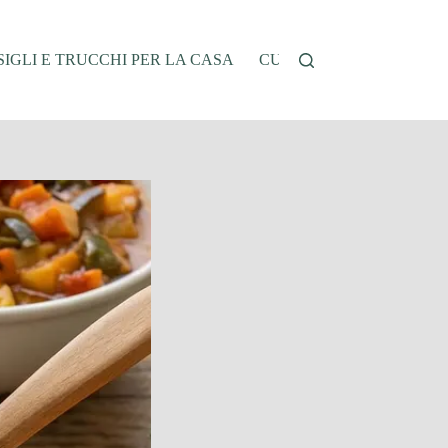
IGLI E TRUCCHI PER LA CASA
CUCINA E RICETTE
G