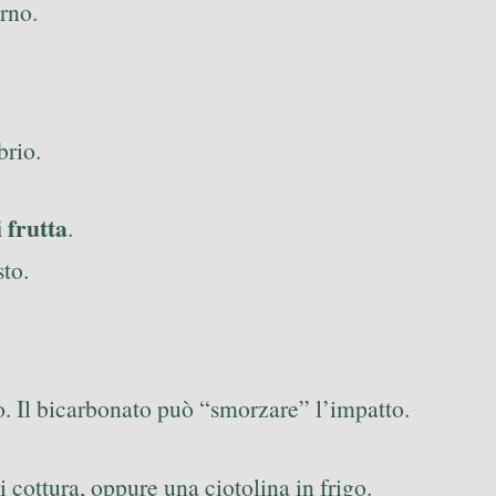
rno.
brio.
 frutta
.
sto.
o. Il bicarbonato può “smorzare” l’impatto.
 cottura, oppure una ciotolina in frigo.