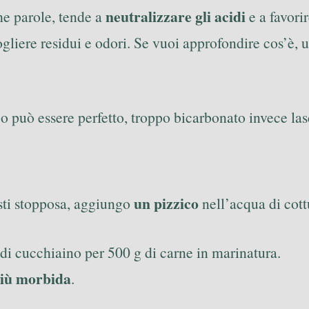
neutralizzare gli acidi
he parole, tende a
e a favori
iogliere residui e odori. Se vuoi approfondire cos’è, 
co può essere perfetto, troppo bicarbonato invece las
un pizzico
sti stopposa, aggiungo
nell’acqua di cott
4 di cucchiaino per 500 g di carne in marinatura.
più morbida
.