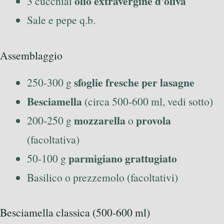
olio extravergine d’oliva
3 cucchiai
Sale e pepe q.b.
Assemblaggio
sfoglie fresche per lasagne
250-300 g
Besciamella
(circa 500-600 ml, vedi sotto)
mozzarella
provola
200-250 g
o
(facoltativa)
parmigiano grattugiato
50-100 g
Basilico o prezzemolo (facoltativi)
Besciamella classica (500-600 ml)