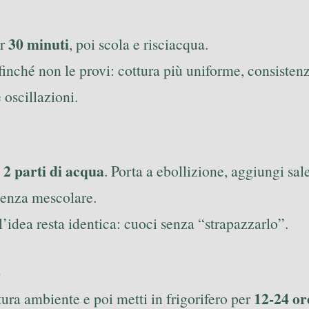
30 minuti
er
, poi scola e risciacqua.
inché non le provi: cottura più uniforme, consistenz
e oscillazioni.
, 2 parti di acqua
. Porta a ebollizione, aggiungi sal
 senza mescolare.
l’idea resta identica: cuoci senza “strapazzarlo”.
o
12-24 or
tura ambiente e poi metti in frigorifero per