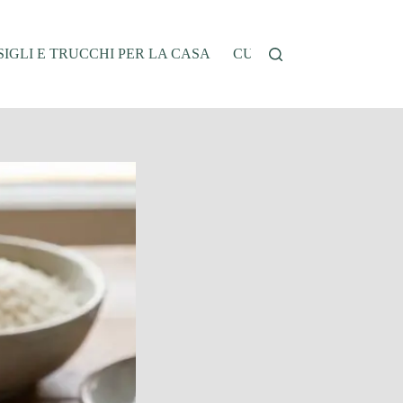
IGLI E TRUCCHI PER LA CASA
CUCINA E RICETTE
G