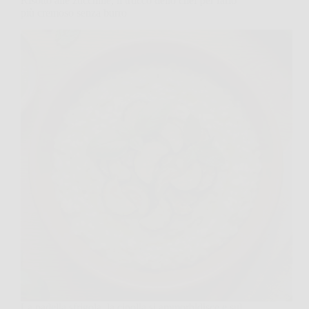
Risotto alle zucchine, il trucco dello chef per farlo
più cremoso senza burro
La padella sfrigola, la cipolla si ammorbidisce e sul