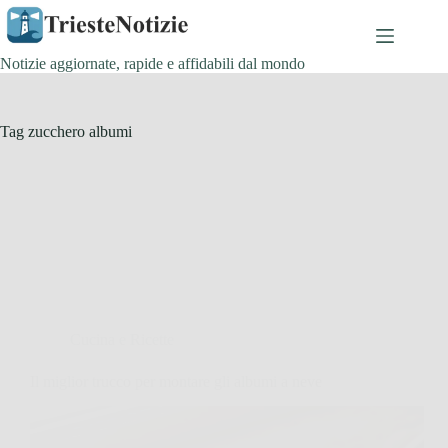
Salta
al
contenuto
Notizie aggiornate, rapide e affidabili dal mondo
Tag
zucchero albumi
Cucina e Ricette
Il miglior trucco per montare gli albumi a neve