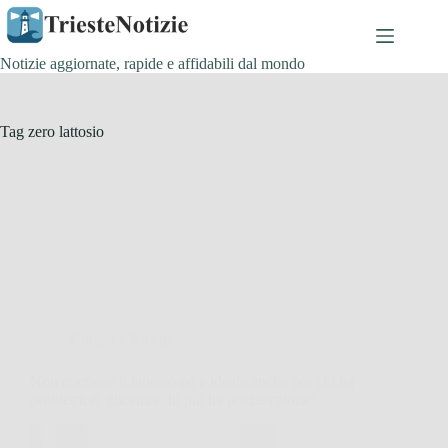
Salta
al
contenuto
Notizie aggiornate, rapide e affidabili dal mondo
Tag
zero lattosio
Cucina e Ricette
Non contiene il lattosio ed è ideale anche per chi ha
problemi di glicemia. In più ha poche calorie!