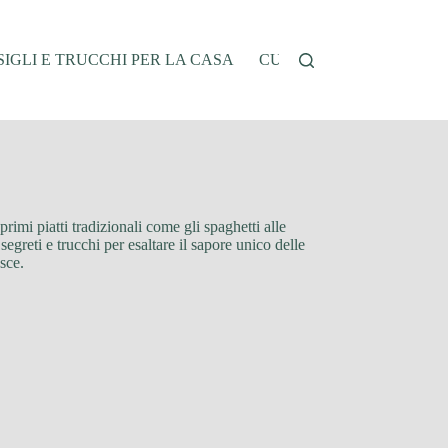
IGLI E TRUCCHI PER LA CASA
CUCINA E RICETTE
G
primi piatti tradizionali come gli spaghetti alle
egreti e trucchi per esaltare il sapore unico delle
esce.