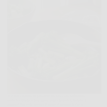
Ti è mai capitato di prendere un broccolo bellissimo,
usare le cimette e poi, quasi senza pensarci, buttare il
gambo? Succede spesso. Eppure è proprio lì che si