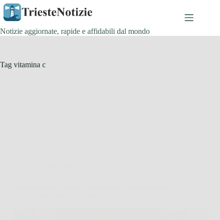
Salta
al
contenuto
Notizie aggiornate, rapide e affidabili dal mondo
Tag
vitamina c
Cucina e Ricette
Perché evitare la zucca già tagliata al supermercato:
cosa sapere prima di comprarla