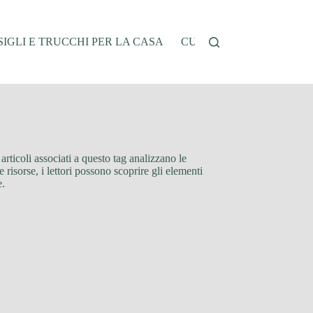
IGLI E TRUCCHI PER LA CASA
CUCINA E RICETTE
G
rticoli associati a questo tag analizzano le
risorse, i lettori possono scoprire gli elementi
e.